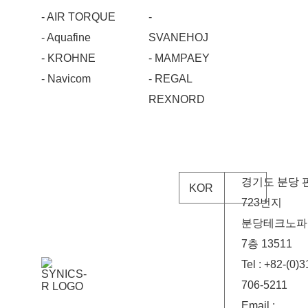
- AIR TORQUE
-
- Aquafine
SVANEHOJ
- KROHNE
- MAMPAEY
- Navicom
- REGAL
REXNORD
경기도 분당 
KOR
723번지
분당테크노파크
7층 13511
Tel : +82-(0)3
706-5211
Email :