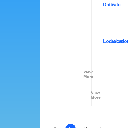
2
2
Date
Date
3
3
K
P
O
H
R
I
Location
Locatio
M
L
A
M
R
A
I
R
View
More
N
I
E
N
View
E
More