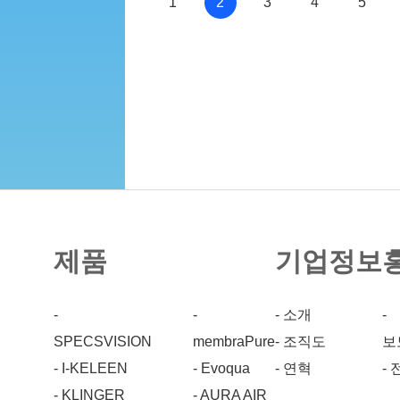
1
2
3
4
5
제품
기업정보
-
-
- 소개
-
SPECSVISION
membraPure
- 조직도
보
- I-KELEEN
- Evoqua
- 연혁
-
- KLINGER
- AURA AIR